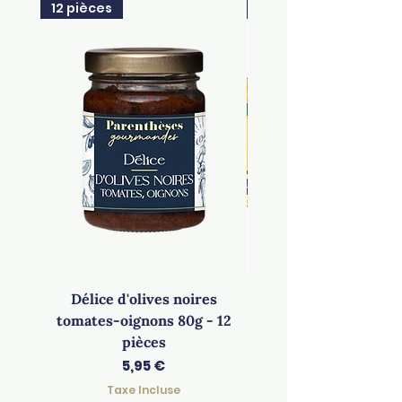
12 pièces
4 lots de 3
Délice d'olives noires
Lot de 3 Moutardes "
tomates-oignons 80g - 12
musclé" - 4 lots d
pièces
Prix
5,95 €
Taxe Incluse