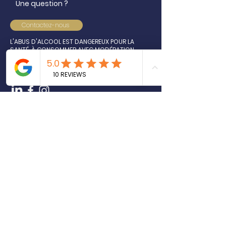
Une question ?
Contactez-nous
L'ABUS D'ALCOOL EST DANGEREUX POUR LA
SANTÉ, À CONSOMMER AVEC MODÉRATION.
POUR VOTRE SANTÉ, PRATIQUEZ UNE ACTIVITÉ
PHYSIQUE RÉGULIÈRE.
MANGERBOUGER.FR
Inscrivez-vous à notre newsletter
NOS PRODUITS
Épicerie salée
Tartinades salées
Terrines et rillettes
Gressins et toasts artisanaux