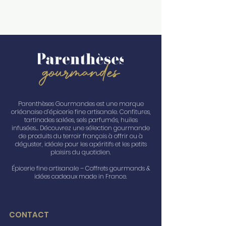
Parenthèses Gourmandes est une marque
orléanaise d’épicerie fine artisanale. Confitures,
tartinades salées, sels parfumés, huiles
infusées… Découvrez une sélection gourmande
de produits du terroir français à offrir ou à
déguster, idéale pour les apéritifs et les petits
plaisirs du quotidien.
Épicerie fine artisanale – Coffrets gourmands &
idées cadeaux made in France.
CONTACT