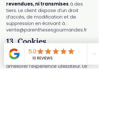
revendues, ni transmises
à des
tiers. Le client dispose d’un droit
d’accès, de modification et de
suppression en écrivant à :
vente@parenthesesgourmandes.fr
13. Cookies
Le site utilise des cookies
fonctionnels et statistiques pour
améliorer l’expérience utilisateur. Le
client peut gérer ses préférences via
le bandeau de gestion des cookies
affiché à la première visite.
14
. Propriété
intellectuelle
Tous les éléments du site (textes,
images, logos, charte graphique)
sont la propriété exclusive de