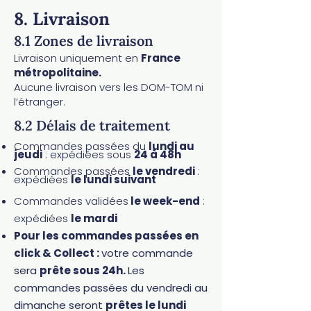
8. Livraison
8.1 Zones de livraison
Livraison uniquement en
France
métropolitaine.
Aucune livraison vers les DOM-TOM ni
l’étranger.
8.2 Délais de traitement​
Commandes passées du
lundi au
jeudi
: expédiées sous
24 à 48h
Commandes passées
le vendredi
:
expédiées
le lundi suivant
Commandes validées
le week-end
:
expédiées
le mardi
Pour les commandes passées en
click & Collect :
votre commande
sera
prête sous 24h.
Les
commandes passées du vendredi au
dimanche seront
prêtes le lundi