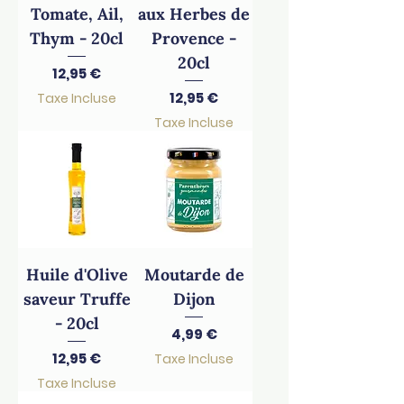
Tomate, Ail,
aux Herbes de
Thym - 20cl
Provence -
20cl
Prix
12,95 €
Prix
12,95 €
Taxe Incluse
Taxe Incluse
Huile d'Olive
Moutarde de
saveur Truffe
Dijon
- 20cl
Prix
4,99 €
Prix
12,95 €
Taxe Incluse
Taxe Incluse