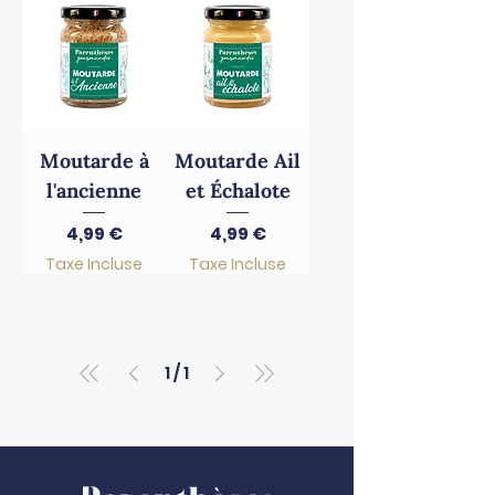
Moutarde à
Moutarde Ail
l'ancienne
et Échalote
Prix
Prix
4,99 €
4,99 €
Taxe Incluse
Taxe Incluse
1
/
1