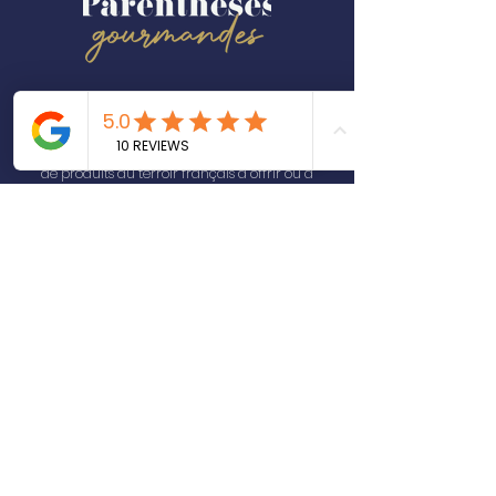
Parenthèses Gourmandes est une marque
orléanaise d’épicerie fine artisanale. Confitures,
tartinades salées, sels parfumés, huiles
infusées… Découvrez une sélection gourmande
de produits du terroir français à offrir ou à
déguster, idéale pour les apéritifs et les petits
plaisirs du quotidien.
Épicerie fine artisanale – Coffrets gourmands &
idées cadeaux made in France.
CONTACT
Une question ?
Contactez-nous
L'ABUS D'ALCOOL EST DANGEREUX POUR LA
SANTÉ, À CONSOMMER AVEC MODÉRATION.