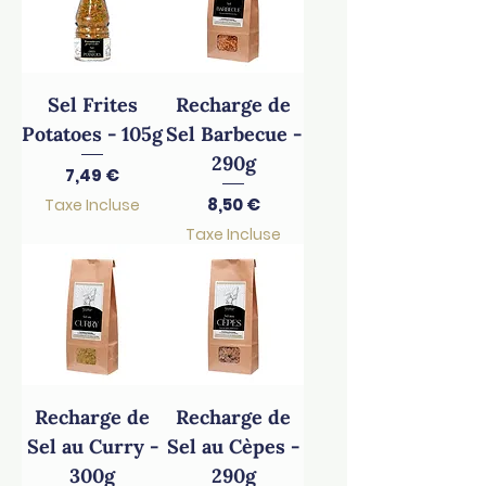
Sel Frites
Recharge de
Potatoes - 105g
Sel Barbecue -
290g
Prix
7,49 €
Prix
8,50 €
Taxe Incluse
Taxe Incluse
Recharge de
Recharge de
Sel au Curry -
Sel au Cèpes -
300g
290g