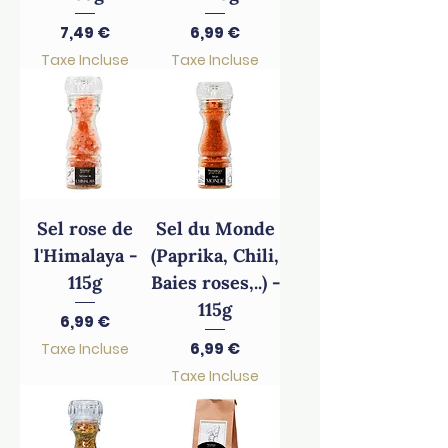
Prix
Prix
7,49 €
6,99 €
Taxe Incluse
Taxe Incluse
Sel rose de
Sel du Monde
l'Himalaya -
(Paprika, Chili,
115g
Baies roses,..) -
115g
Prix
6,99 €
Prix
6,99 €
Taxe Incluse
Taxe Incluse