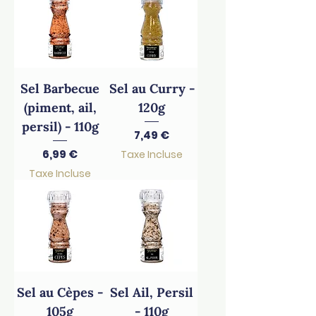
Sel Barbecue
Sel au Curry -
(piment, ail,
120g
persil) - 110g
Prix
7,49 €
Prix
6,99 €
Taxe Incluse
Taxe Incluse
Sel au Cèpes -
Sel Ail, Persil
105g
- 110g