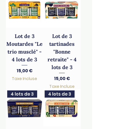
Lot de 3
Lot de 3
Moutardes "Le
tartinades
trio musclé" -
"Bonne
4 lots de 3
retraite" - 4
lots de 3
Prix
15,00 €
Prix
15,00 €
Taxe Incluse
Taxe Incluse
4 lots de 3
4 lots de 3