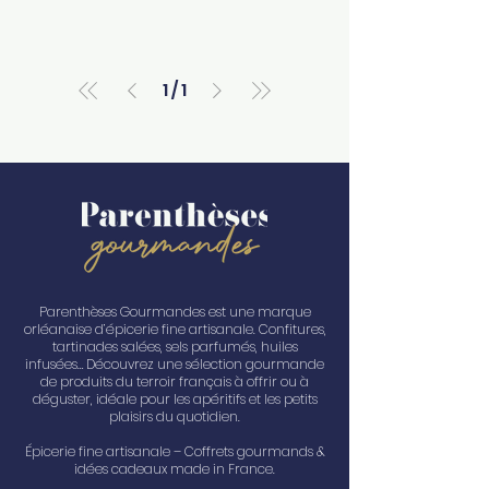
1
/
1
Parenthèses Gourmandes est une marque
orléanaise d’épicerie fine artisanale. Confitures,
tartinades salées, sels parfumés, huiles
infusées… Découvrez une sélection gourmande
de produits du terroir français à offrir ou à
déguster, idéale pour les apéritifs et les petits
plaisirs du quotidien.
Épicerie fine artisanale – Coffrets gourmands &
idées cadeaux made in France.