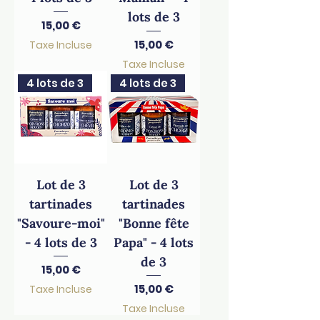
lots de 3
Prix
15,00 €
Prix
15,00 €
Taxe Incluse
Taxe Incluse
4 lots de 3
4 lots de 3
Lot de 3
Lot de 3
tartinades
tartinades
"Savoure-moi"
"Bonne fête
- 4 lots de 3
Papa" - 4 lots
de 3
Prix
15,00 €
Prix
15,00 €
Taxe Incluse
Taxe Incluse