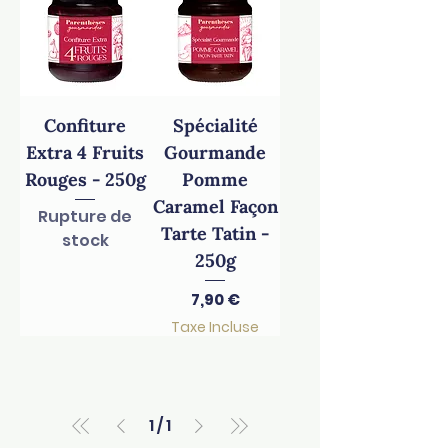
Confiture
Spécialité
Extra 4 Fruits
Gourmande
Rouges - 250g
Pomme
Caramel Façon
Rupture de
Tarte Tatin -
stock
250g
Prix
7,90 €
Taxe Incluse
1
/
1