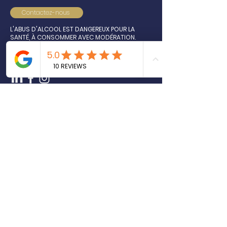
Contactez-nous
L'ABUS D'ALCOOL EST DANGEREUX POUR LA
SANTÉ, À CONSOMMER AVEC MODÉRATION.
POUR VOTRE SANTÉ, PRATIQUEZ UNE ACTIVITÉ
PHYSIQUE RÉGULIÈRE.
MANGERBOUGER.FR
Inscrivez-vous à notre newsletter
NOS PRODUITS
Épicerie salée
Tartinades salées
Terrines et rillettes
Gressins et toasts artisanaux
Épicerie sucrée