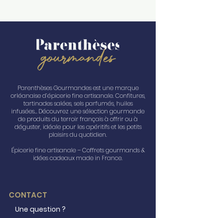
Parenthèses Gourmandes est une marque
orléanaise d’épicerie fine artisanale. Confitures,
tartinades salées, sels parfumés, huiles
infusées… Découvrez une sélection gourmande
de produits du terroir français à offrir ou à
déguster, idéale pour les apéritifs et les petits
plaisirs du quotidien.
Épicerie fine artisanale – Coffrets gourmands &
idées cadeaux made in France.
CONTACT
Une question ?