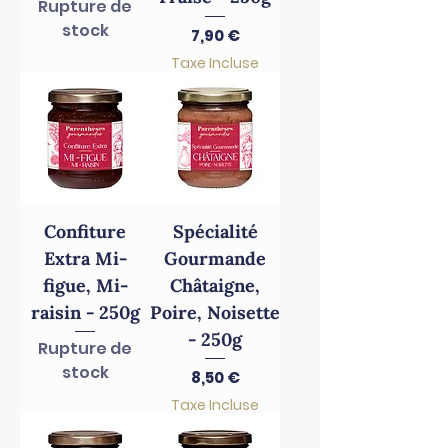
Rupture de
stock
Prix
7,90 €
Taxe Incluse
Confiture
Spécialité
Extra Mi-
Gourmande
figue, Mi-
Châtaigne,
raisin - 250g
Poire, Noisette
- 250g
Rupture de
stock
Prix
8,50 €
Taxe Incluse