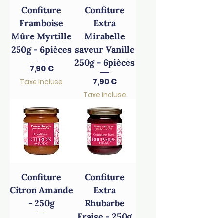
Confiture
Confiture
Framboise
Extra
Mûre Myrtille
Mirabelle
250g - 6pièces
saveur Vanille
250g - 6pièces
Prix
7,90 €
Prix
7,90 €
Taxe Incluse
Taxe Incluse
Confiture
Confiture
Citron Amande
Extra
- 250g
Rhubarbe
Fraise - 250g