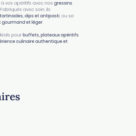
Fabriqués dans un
 à vos apéritifs avec nos
gressins
fruits à coque, d
s. Fabriqués avec soin, ils
lait. A conserve
tartinades, dips et antipasti
, ou se
au sec et à l'abri
 gourmand et léger
.
DLC : 4 mois
idéals pour
buffets, plateaux apéritifs
érience culinaire authentique et
aires