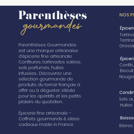
NOS P
Épicer
Parenthèses Gourmandes
est une marque orléanaise
d’épicerie fine artisanale.
Épicer
Confitures, tartinades salées,
sels parfumés, huiles
infusées… Découvrez une
sélection gourmande de
produits du terroir français à
offrir ou à déguster, idéale
Condi
pour les apéritifs et les petits
Sels a
plaisirs du quotidien.
Huiles
Épicerie fine artisanale –
Boisso
Coffrets gourmands & idées
cadeaux made in France.