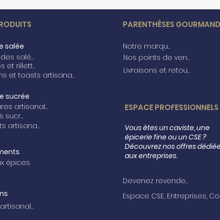
RODUITS
PARENTHÈSES GOURMAND
ie salée
Notre marque
Tartinades salées
Nos points de vente
Terrines et rillettes
Livraisons et retours
Gressins et toasts artisanaux
ie sucrée
Confitures artisanales
ESPACE PROFESSIONNELS
Biscuits sucrés
Nougats artisanaux
Vous êtes un caviste, une
épicerie fine ou un CSE ?
Découvrez nos offres dédié
ments
aux entreprises.
ux épices
Devenez revendeur
ns
Bières artisanales