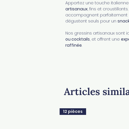
Apportez une touche italienne
artisanaux
, fins et croustillant
accompagnent parfaitement
dégustent seuls pour un
snack
Nos gressins artisanaux sont 
ou cocktails
, et offrent une
exp
raffinée
.
Articles simil
12 pièces